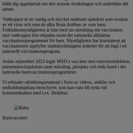
hålla dig uppdaterad om den senaste forskningen och underlätta ditt
arbete.
Vattkoppor är en vanlig och mycket smittsam sjukdom som orsakas
av ett virus och som de allra flesta drabbas av som barn.
Folkhälsomyndigheten är klar med sin utredning om vaccination
mot vattkoppor bör erbjudas inom det nationella allmänna
vaccinationsprogrammet för barn. Myndigheten har konstaterat att
vaccinationen uppfyller smittskyddslagens kriterier för att ingå i ett
nationellt vaccinationsprogram.
Sedan september 2023 ingår MSD:s vacciner mot rotavirusinfektion,
pneumokocksjukdom samt mässling, påssjuka och röda hund i det
nationella barnvaccinationsprogrammet.
Vi erbjuder utbildningsmaterial i form av videos, artiklar och
nedladdningsbara broschyrer, som kan vara till nytta vid
kommunikation med t.ex. föräldrar.
Barnvacciner