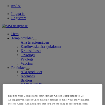
msd.se
Logga in
Registrera
Hem
Terapiområden
Open
Alla terapiområden
submenu
Kardiovaskulära sjukdomar
Kronisk hosta
Onkologi
Patologi
Vacciner
Produkter
Open
Alla produkter
submenu
Adempas
Bridion
CAPVAXIVE
Delstrigo och Pifeltro
Gardasil 9
This Site Uses Cookies and Your Privacy Choice Is Important to Us
HBVaxPRO
We suggest you choose Customize my Settings to make your individualized
Isentress
choices. Accept Cookies means that you are choosing to accept third-party