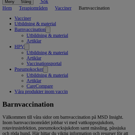
Sök
Meny
Stäng
Hem
Terapiområden
Vacciner
Barnvaccination
Related
Vacciner
Utbildning & material
pages
Barnvaccination
Utbildning & material
Artiklar
HPV
Utbildning & material
Artiklar
Vaccinationsportal
Pneumokocker
Utbildning & material
Artiklar
CareCompare
Våra produkter inom vaccin
Barnvaccination
Välkommen till våra sidor om barnvaccination på MSD Insight.
Inom barnvaccinområdet jobbar vi med vattkoppssjukdom,
rotavirusinfektion, pneumokocksjukdom samt mässling, påssjuka
och röda hund. Här hittar du viktig information och resurser för att