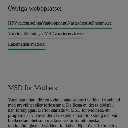
Övriga webbplatser
HPVvaccin.se
IngaVattkoppor.nu
Nasta-Steg.se
Pneumo.se
VaccinUtbildning.se
MSDvaccinservice.se
Läkemedels-material
MSD for Mothers
Varannan minut dör en kvinna någonstans i världen i samband
med graviditet eller förlossning. De flesta av dessa dödsfall
kan förebyggas. Därför startade vi MSD for Mothers, ett
program där vi använder vår expertis inom forskning och vår
breda erfarenhet som marknadsaktör för att minska
mödradödligheten i världen. Initiativet löper över 10 år och vi