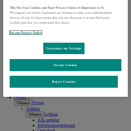
HBVaxPRO
Isentress
This Site Uses Cookies and Your Privacy Choice Is Important to Us
Janumet
We suggest you choose Customize my Settings to make your individualized
Januvia
choices. Accept Cookies means that you are choosing to accept third-party
Cookies and that you understand this choice.
KEYTRUDA
LYFNUA®
See our Privacy Policy
M-M-RvaxPro
Noxafil
Pneumovax
Customize my Settings
PREVYMIS®
Recarbrio
RotaTeq
Vaqta
Accept Cookies
VARIVAX®
Vaxneuvance
WINREVAIR
Reject Cookies
Zerbaxa
Utbildningar & material
Övrigt
Open
Övrigt
Tillbaka
submenu
Artiklar
Artiklar
Tillbaka
Alla artiklar
Infektionssjukdomar
Onkologi