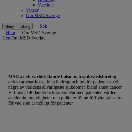
Vacciner
Videor
Om MSD Sverige
Sök
Meny
Stäng
...
Hem
Om MSD Sverige
Hem
Om MSD Sverige
Om MSD Sverige
Vår vision är att rädda liv och göra skillnad för människor genom
våra innovativa läkemedel och vacciner
MSD är ett världsledande hälso- och sjukvårdsföretag
och vi arbetar för att hitta lindring och bot för patienter med
några av världens allvarligaste sjukdomar, bland annat cancer.
Vi finns i 140 länder och samarbetar med patienter, vården,
akademin, myndigheter och politiker för att förflytta gränserna
för vad som är möjligt för patienter.