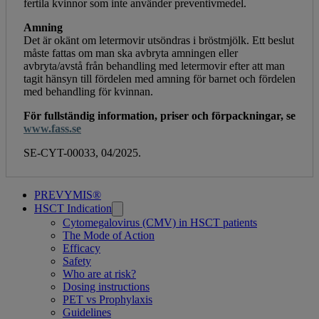
fertila kvinnor som inte använder preventivmedel.
Amning
Det är okänt om letermovir utsöndras i bröstmjölk. Ett beslut
måste fattas om man ska avbryta amningen eller
avbryta/avstå från behandling med letermovir efter att man
tagit hänsyn till fördelen med amning för barnet och fördelen
med behandling för kvinnan.
För fullständig information, priser och förpackningar, se
www.fass.se
SE-CYT-00033, 04/2025.
Related
PREVYMIS®
HSCT Indication
pages
Cytomegalovirus (CMV) in HSCT patients
The Mode of Action
Efficacy
Safety
Who are at risk?
Dosing instructions
PET vs Prophylaxis
Guidelines