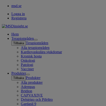
msd.se
Logga in
Registrera
Hem
Terapiområden
Open
Terapiområden
Tillbaka
submenu
Alla terapiområden
Kardiovaskulära sjukdomar
Kronisk hosta
Onkologi
Patologi
Vacciner
Produkter
Open
Produkter
Tillbaka
submenu
Alla produkter
Adempas
Bridion
CAPVAXIVE
Delstrigo och Pifeltro
Gardasil 9