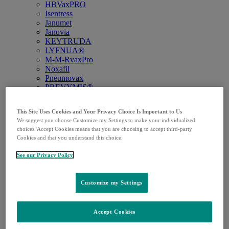
HBVaxPRO
Isentress
Janumet
Januvia
KEYTRUDA
LYFNUA®
M-M-RvaxPro
Noxafil
Pneumovax
PREVYMIS®
Recarbrio
RotaTeq
This Site Uses Cookies and Your Privacy Choice Is Important to Us
Vaqta
We suggest you choose Customize my Settings to make your individualized
VARIVAX®
choices. Accept Cookies means that you are choosing to accept third-party
Vaxneuvance
Cookies and that you understand this choice.
WINREVAIR
Zerbaxa
See our Privacy Policy
Utbildningar & material
Övrigt
Open
Övrigt
Tillbaka
Customize my Settings
submenu
Artiklar
Artiklar
Tillbaka
Alla artiklar
Accept Cookies
Infektionssjukdomar
Onkologi