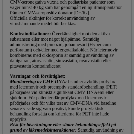
CMV-seronegativa vuxna och pediatriska patienter som
väger minst 40 kg som har genomgått en njurtransplantation
från en CMV-seropositiv donator [D+/R-].
Officiella riktlinjer för korrekt användning av
virushämmande medel bör beaktas.
Kontraindikationer:
Överkänslighet mot den aktiva
substansen eller mot något hjälpämne. Samtidig
administrering med pimozid, johannesört (Hypericum
perforatum) och/eller med ergotalkaloider. När letermovir
kombineras med ciklosporin är samtidig användning av
dabigatran, atorvastatin, simvastatin, rosuvastatin eller
pitavastatin kontraindicerat.
Varningar och försiktighet:
Monitorering av CMV-DNA:
I studier avbröts profylax
med letermovir och preemptiv standardbehandling (PET)
påbörjades vid kliniskt signifikant CMV-DNAemi eller
sjukdom. För patienter där profylax med letermovir
påbörjades och för vilka test av CMV-DNA vid baseline
senare visade sig vara positivt, kunde profylaktisk
behandling fortsätta om kriterierna för PET inte hade
uppfyllts.
Risk för biverkningar eller sämre behandlingseffekt på
grund av läkemedelsinteraktioner:
Samtidig användning av