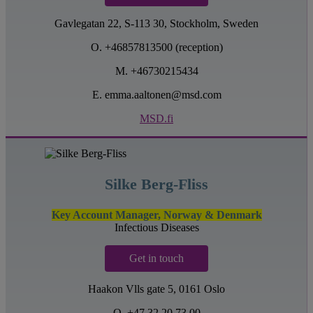
Gavlegatan 22, S-113 30, Stockholm, Sweden
O. +46857813500 (reception)
M. +46730215434
E. emma.aaltonen@msd.com
MSD.fi
Silke Berg-Fliss
Key Account Manager, Norway & Denmark
Infectious Diseases
Get in touch
Haakon Vlls gate 5, 0161 Oslo
O. +47 32 20 73 00