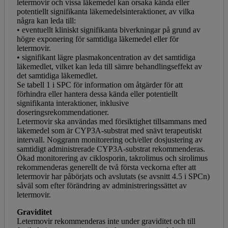
letermovir och vissa läkemedel kan orsaka kända eller
potentiellt signifikanta läkemedelsinteraktioner, av vilka
några kan leda till:
• eventuellt kliniskt signifikanta biverkningar på grund av
högre exponering för samtidiga läkemedel eller för
letermovir.
• signifikant lägre plasmakoncentration av det samtidiga
läkemedlet, vilket kan leda till sämre behandlingseffekt av
det samtidiga läkemedlet.
Se tabell 1 i SPC för information om åtgärder för att
förhindra eller hantera dessa kända eller potentiellt
signifikanta interaktioner, inklusive
doseringsrekommendationer.
Letermovir ska användas med försiktighet tillsammans med
läkemedel som är CYP3A‑substrat med snävt terapeutiskt
intervall. Noggrann monitorering och/eller dosjustering av
samtidigt administrerade CYP3A‑substrat rekommenderas.
Ökad monitorering av ciklosporin, takrolimus och sirolimus
rekommenderas generellt de två första veckorna efter att
letermovir har påbörjats och avslutats (se avsnitt 4.5 i SPCn)
såväl som efter förändring av administreringssättet av
letermovir.
Graviditet
Letermovir rekommenderas inte under graviditet och till