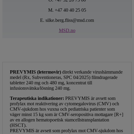
M. +47 40 40 25 05
E. silke.berg.fliss@msd.com
MSD.no
PREVYMIS (letermovir)
direkt verkande virushämmande
medel (Rx, Subventioneras, SPC 04/2025) filmdragerade
tabletter 240 mg och 480 mg, koncentrat till
infusionsvätska/lösning 240 mg.
Terapeutiska indikationer:
PREVYMIS är avsett som
profylax mot reaktivering av cytomegalovirus (CMV) och
CMV-sjukdom hos vuxna och pediatriska patienter som
väger minst 15 kg som är CMV-seropositiva mottagare [R+]
av en allogen hematopoetisk stamcellstransplantation
(HSCT).
PREVYMIS är avsett som profylax mot CMV-sjukdom hos