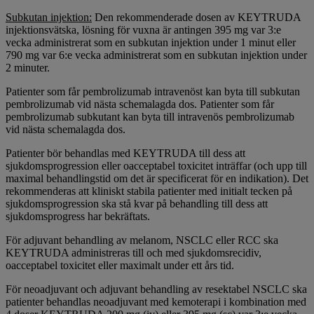
Subkutan injektion:
Den rekommenderade dosen av KEYTRUDA
injektionsvätska, lösning för vuxna är antingen 395 mg var 3:e
vecka administrerat som en subkutan injektion under 1 minut eller
790 mg var 6:e vecka administrerat som en subkutan injektion under
2 minuter.
Patienter som får pembrolizumab intravenöst kan byta till subkutan
pembrolizumab vid nästa schemalagda dos. Patienter som får
pembrolizumab subkutant kan byta till intravenös pembrolizumab
vid nästa schemalagda dos.
Patienter bör behandlas med KEYTRUDA till dess att
sjukdomsprogression eller oacceptabel toxicitet inträffar (och upp till
maximal behandlingstid om det är specificerat för en indikation). Det
rekommenderas att kliniskt stabila patienter med initialt tecken på
sjukdomsprogression ska stå kvar på behandling till dess att
sjukdomsprogress har bekräftats.
För adjuvant behandling av melanom, NSCLC eller RCC ska
KEYTRUDA administreras till och med sjukdomsrecidiv,
oacceptabel toxicitet eller maximalt under ett års tid.
För neoadjuvant och adjuvant behandling av resektabel NSCLC ska
patienter behandlas neoadjuvant med kemoterapi i kombination med