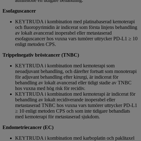
åtminstone en tidigare behandling.
Esofaguscancer
KEYTRUDA i kombination med platinabaserad kemoterapi
och fluoropyrimidin är indicerat som första linjens behandling
av lokalt avancerad inoperabel eller metastaserad
esofaguscancer hos vuxna vars tumörer uttrycker PD-L1 ≥ 10
enligt metoden CPS.
Trippelnegativ bröstcancer (TNBC)
KEYTRUDA i kombination med kemoterapi som
neoadjuvant behandling, och därefter fortsatt som monoterapi
för adjuvant behandling efter kirurgi, är indicerat för
behandling av lokalt avancerad eller tidigt stadie av TNBC
hos vuxna med hög risk för recidiv.
KEYTRUDA i kombination med kemoterapi är indicerat för
behandling av lokalt recidiverande inoperabel eller
metastaserad TNBC hos vuxna vars tumörer uttrycker PD-L1
≥ 10 enligt metoden CPS och som inte tidigare behandlats
med kemoterapi för metastaserad sjukdom.
Endometriecancer (EC)
KEYTRUDA i kombination med karboplatin och paklitaxel