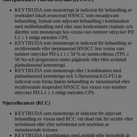
KEYTRUDA som monoterapi är indicerat för behandling av
resektabel lokalt avancerad HNSCC som neoadjuvant
behandling, fortsatt som adjuvant behandling i kombination
med strålbehandling med eller utan konkomitant cisplatin och
därefter som monoterapi hos vuxna vars tumörer uttrycker PD
L1 ≥ 1 enligt metoden CPS.
KEYTRUDA som monoterapi är indicerat för behandling av
recidiverande eller metastaserad HNSCC hos vuxna vars
tumörer uttrycker PD-L1 i ≥ 50 % av tumörcellerna (TPS ≥
50 %) och progression under pågående eller efter avslutad
platinabaserad kemoterapi.
KEYTRUDA som monoterapi eller i kombination med
platinabaserad kemoterapi och 5-flurorouracil (5-FU) är
indicerat som första linjens behandling av metastaserad eller
recidiverande inoperabel HNSCC hos vuxna vars tumörer
uttrycker PD-L1 ≥ 1 enligt metoden CPS.
Njurcellscancer (RCC)
KEYTRUDA som monoterapi är indicerat för adjuvant
behandling av vuxna med RCC vid ökad risk för recidiv efter
nefrektomi eller efter nefrektomi och resektion av
metastaserade lesioner.
KEYTRUDA i kombination med axitinib eller lenvatinib är