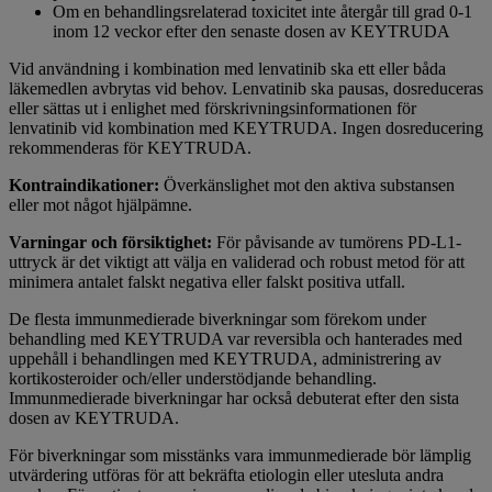
Om en behandlingsrelaterad toxicitet inte återgår till grad 0-1
inom 12 veckor efter den senaste dosen av KEYTRUDA
Vid användning i kombination med lenvatinib ska ett eller båda
läkemedlen avbrytas vid behov. Lenvatinib ska pausas, dosreduceras
eller sättas ut i enlighet med förskrivningsinformationen för
lenvatinib vid kombination med KEYTRUDA. Ingen dosreducering
rekommenderas för KEYTRUDA.
Kontraindikationer:
Överkänslighet mot den aktiva substansen
eller mot något hjälpämne.
Varningar och försiktighet:
För påvisande av tumörens PD-L1-
uttryck är det viktigt att välja en validerad och robust metod för att
minimera antalet falskt negativa eller falskt positiva utfall.
De flesta immunmedierade biverkningar som förekom under
behandling med KEYTRUDA var reversibla och hanterades med
uppehåll i behandlingen med KEYTRUDA, administrering av
kortikosteroider och/eller understödjande behandling.
Immunmedierade biverkningar har också debuterat efter den sista
dosen av KEYTRUDA.
För biverkningar som misstänks vara immunmedierade bör lämplig
utvärdering utföras för att bekräfta etiologin eller utesluta andra