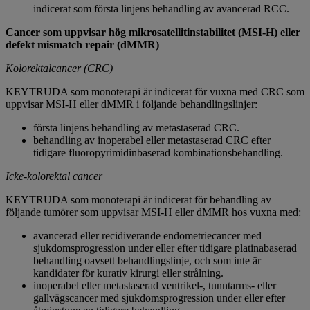
indicerat som första linjens behandling av avancerad RCC.
Cancer som uppvisar hög mikrosatellitinstabilitet (MSI-H) eller
defekt mismatch repair (dMMR)
Kolorektalcancer (CRC)
KEYTRUDA som monoterapi är indicerat för vuxna med CRC som
uppvisar MSI-H eller dMMR i följande behandlingslinjer:
första linjens behandling av metastaserad CRC.
behandling av inoperabel eller metastaserad CRC efter
tidigare fluoropyrimidinbaserad kombinationsbehandling.
Icke-kolorektal cancer
KEYTRUDA som monoterapi är indicerat för behandling av
följande tumörer som uppvisar MSI-H eller dMMR hos vuxna med:
avancerad eller recidiverande endometriecancer med
sjukdomsprogression under eller efter tidigare platinabaserad
behandling oavsett behandlingslinje, och som inte är
kandidater för kurativ kirurgi eller strålning.
inoperabel eller metastaserad ventrikel-, tunntarms- eller
gallvägscancer med sjukdomsprogression under eller efter