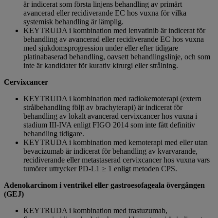
är indicerat som första linjens behandling av primärt
avancerad eller recidiverande EC hos vuxna för vilka
systemisk behandling är lämplig.
KEYTRUDA i kombination med lenvatinib är indicerat för
behandling av avancerad eller recidiverande EC hos vuxna
med sjukdomsprogression under eller efter tidigare
platinabaserad behandling, oavsett behandlingslinje, och som
inte är kandidater för kurativ kirurgi eller strålning.
Cervixcancer
KEYTRUDA i kombination med radiokemoterapi (extern
strålbehandling följt av brachyterapi) är indicerat för
behandling av lokalt avancerad cervixcancer hos vuxna i
stadium III-IVA enligt FIGO 2014 som inte fått definitiv
behandling tidigare.
KEYTRUDA i kombination med kemoterapi med eller utan
bevacizumab är indicerat för behandling av kvarvarande,
recidiverande eller metastaserad cervixcancer hos vuxna vars
tumörer uttrycker PD-L1 ≥ 1 enligt metoden CPS.
Adenokarcinom i ventrikel eller gastroesofageala övergången
(GEJ)
KEYTRUDA i kombination med trastuzumab,