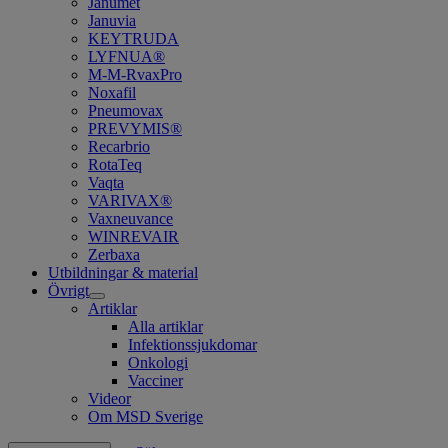
Janumet
Januvia
KEYTRUDA
LYFNUA®
M-M-RvaxPro
Noxafil
Pneumovax
PREVYMIS®
Recarbrio
RotaTeq
Vaqta
VARIVAX®
Vaxneuvance
WINREVAIR
Zerbaxa
Utbildningar & material
Övrigt
Open
Artiklar
submenu
Alla artiklar
Infektionssjukdomar
Onkologi
Vacciner
Videor
Om MSD Sverige