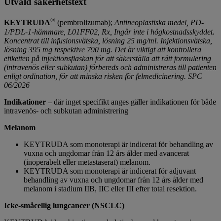
Utvald säkerhetstext
®
KEYTRUDA
(pembrolizumab);
Antineoplastiska medel, PD-
1/PDL-1-hämmare, L01FF02, Rx, Ingår inte i högkostnadsskyddet.
Koncentrat till infusionsvätska, lösning 25 mg/ml. Injektionsvätska,
lösning 395 mg respektive 790 mg. Det är viktigt att kontrollera
etiketten på injektionsflaskan för att säkerställa att rätt formulering
(intravenös eller subkutan) förbereds och administreras till patienten
enligt ordination, för att minska risken för felmedicinering. SPC
06/2026
Indikationer
– där inget specifikt anges gäller indikationen för både
intravenös- och subkutan administrering
Melanom
KEYTRUDA som monoterapi är indicerat för behandling av
vuxna och ungdomar från 12 års ålder med avancerat
(inoperabelt eller metastaserat) melanom.
KEYTRUDA som monoterapi är indicerat för adjuvant
behandling av vuxna och ungdomar från 12 års ålder med
melanom i stadium IIB, IIC eller III efter total resektion.
Icke-småcellig lungcancer (NSCLC)