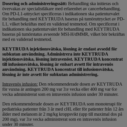
Dosering och administreringssätt:
Behandling ska initieras och
övervakas av specialistläkare med erfarenhet av cancerbehandling.
Om PD-L1-uttrycket specificeras i indikationen ska patienturvalet
för behandling med KEYTRUDA baseras på tumöruttrycket av PD-
L1, vilket bekräftas med en validerad testmetod. Om specificerat i
indikationen ska patienturvalet för behandling med KEYTRUDA
baseras på tumörstatus avseende MSI-H/dMMR, vilket bör bekräftas
med en validerad testmetod.
KEYTRUDA injektionsvätska, lösning är endast avsedd för
subkutan användning. Administrera inte KEYTRUDA
injektionsvätska, lösning intravenöst. KEYTRUDA koncentrat
till infusionsvätska, lösning är enbart avsett för intravenös
användning. KEYTRUDA koncentrat till infusionsvätska,
lösning är inte avsett för subkutan administrering.
Intravenös infusion:
Den rekommenderade dosen av KEYTRUDA
för vuxna är antingen 200 mg var 3:e vecka eller 400 mg var 6:e
vecka administrerat som en intravenös infusion under 30 minuter.
Den rekommenderade dosen av KEYTRUDA som monoterapi för
pediatriska patienter från 3 år med cHL eller för patienter från 12 års
ålder med melanom är 2 mg/kg kroppsvikt (upp till maximal dos på
200 mg), var 3:e vecka administrerat som en intravenös infusion
under 30 minuter.