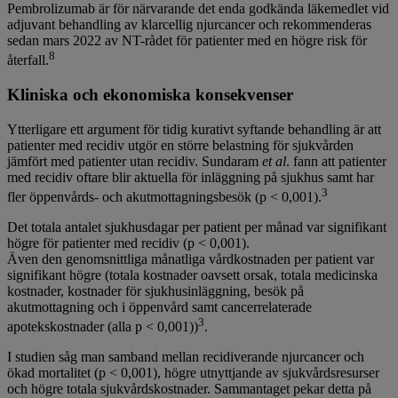
Pembrolizumab är för närvarande det enda godkända läkemedlet vid
adjuvant behandling av klarcellig njurcancer och rekommenderas
sedan mars 2022 av NT-rådet för patienter med en högre risk för
8
återfall.
Kliniska och ekonomiska konsekvenser
Ytterligare ett argument för tidig kurativt syftande behandling är att
patienter med recidiv utgör en större belastning för sjukvården
jämfört med patienter utan recidiv. Sundaram
et al
. fann att patienter
med recidiv oftare blir aktuella för inläggning på sjukhus samt har
3
fler öppenvårds- och akutmottagningsbesök (p < 0,001).
Det totala antalet sjukhusdagar per patient per månad var signifikant
högre för patienter med recidiv (p < 0,001).
Även den genomsnittliga månatliga vårdkostnaden per patient var
signifikant högre (totala kostnader oavsett orsak, totala medicinska
kostnader, kostnader för sjukhusinläggning, besök på
akutmottagning och i öppenvård samt cancerrelaterade
3
apotekskostnader (alla p < 0,001))
.
I studien såg man samband mellan recidiverande njurcancer och
ökad mortalitet (p < 0,001), högre utnyttjande av sjukvårdsresurser
och högre totala sjukvårdskostnader. Sammantaget pekar detta på