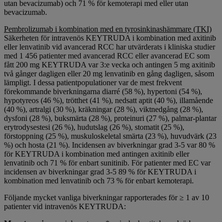
utan bevacizumab) och 71 % för kemoterapi med eller utan
bevacizumab.
Pembrolizumab i kombination med en tyrosinkinashämmare (TKI)
Säkerheten för intravenös KEYTRUDA i kombination med axitinib
eller lenvatinib vid avancerad RCC har utvärderats i kliniska studier
med 1 456 patienter med avancerad RCC eller avancerad EC som
fått 200 mg KEYTRUDA var 3:e vecka och antingen 5 mg axitinib
två gånger dagligen eller 20 mg lenvatinib en gång dagligen, såsom
lämpligt. I dessa patientpopulationer var de mest frekvent
förekommande biverkningarna diarré (58 %), hypertoni (54 %),
hypotyreos (46 %), trötthet (41 %), nedsatt aptit (40 %), illamående
(40 %), artralgi (30 %), kräkningar (28 %), viktnedgång (28 %),
dysfoni (28 %), buksmärta (28 %), proteinuri (27 %), palmar-plantar
erytrodysestesi (26 %), hudutslag (26 %), stomatit (25 %),
förstoppning (25 %), muskuloskeletal smärta (23 %), huvudvärk (23
%) och hosta (21 %). Incidensen av biverkningar grad 3-5 var 80 %
för KEYTRUDA i kombination med antingen axitinib eller
lenvatinib och 71 % för enbart sunitinib. För patienter med EC var
incidensen av biverkningar grad 3-5 89 % för KEYTRUDA i
kombination med lenvatinib och 73 % för enbart kemoterapi.
Följande mycket vanliga biverkningar rapporterades för ≥ 1 av 10
patienter vid intravenös KEYTRUDA: