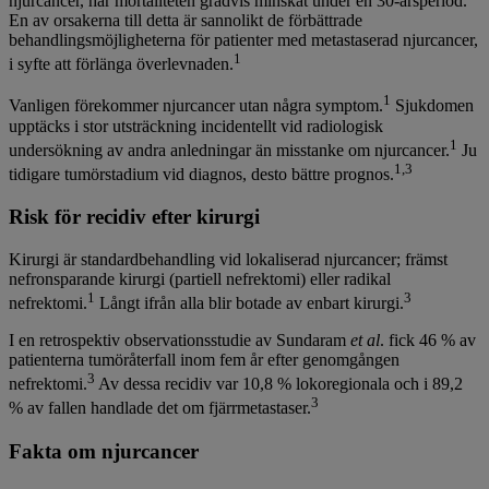
njurcancer, har mortaliteten gradvis minskat under en 30-årsperiod.
En av orsakerna till detta är sannolikt de förbättrade
behandlingsmöjligheterna för patienter med metastaserad njurcancer,
1
i syfte att förlänga överlevnaden.
1
Vanligen förekommer njurcancer utan några symptom.
Sjukdomen
upptäcks i stor utsträckning incidentellt vid radiologisk
1
undersökning av andra anledningar än misstanke om njurcancer.
Ju
1,3
tidigare tumörstadium vid diagnos, desto bättre prognos.
Risk för recidiv efter kirurgi
Kirurgi är standardbehandling vid lokaliserad njurcancer; främst
nefronsparande kirurgi (partiell nefrektomi) eller radikal
1
3
nefrektomi.
Långt ifrån alla blir botade av enbart kirurgi.
I en retrospektiv observationsstudie av Sundaram
et al
. fick 46 % av
patienterna tumöråterfall inom fem år efter genomgången
3
nefrektomi.
Av dessa recidiv var 10,8 % lokoregionala och i 89,2
3
% av fallen handlade det om fjärrmetastaser.
Fakta om njurcancer