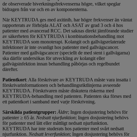
de observerade biverkningsfrekvenserna högre, vilket speglar
bidragen från var och en av komponenterna.
När KEYTRUDA ges med axitinib, har högre frekvenser än väntat
rapporterats av förhöjda ALAT och ASAT av grad 3 och 4 hos
patienter med avancerad RCC. Det saknas direkt jämförande studier
av säkerheten för KEYTRUDA i kombinationsbehandling mot
KEYTRUDA som monoterapi. Kolangit och gallvägsrelaterade
infektioner är inte ovanligt hos patienter med gallvägscancer.
Patienter med gallvägscancer (speciellt de med stent i gallvägarna)
ska därför undersökas för utveckling av kolangit eller
gallvägsinfektion innan behandling påbörjas och regelbundet
därefter.
Patientkort
: Alla förskrivare av KEYTRUDA måste vara insatta i
förskrivarinformationen och behandlingsriktlinjerna avseende
KEYTRUDA. Förskrivaren måste diskutera riskerna med
KEYTRUDA-behandling med patienten. Patienten ska förses med
ett patientkort i samband med varje förskrivning.
Särskilda patientgrupper:
Äldre
; Ingen dosjustering behövs för
patienter ≥ 65 år.
Nedsatt njurfunktion
; Ingen dosjustering behövs
för patienter med lätt eller måttligt nedsatt njurfunktion.
KEYTRUDA har inte studerats hos patienter med svårt nedsatt
njurfunktion.
Nedsatt leverfunktion
; Ingen dosjustering behövs för