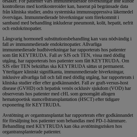
orsaker. För patienter vars immunmedierade biverkningar inte kunde
kontrolleras med kortikosteroider kan, baserat på begränsade data
från kliniska studier, andra systemiska immunsuppressiva läkemedel
övervägas. Immunmedierade biverkningar som förekommit i
samband med behandling inkluderar pneumonit, kolit, hepatit, nefrit
och endokrinopatier.
Långvarig hormonell substitutionsbehandling kan vara nödvändig i
fall av immunmedierade endokrinopatier. Allvarliga
immunmedierade hudbiverkningar har rapporterats hos patienter
som fått KEYTRUDA. Fall av SJS och TEN, vissa med dödlig
utgång, har rapporterats hos patienter som fått KEYTRUDA. Om
SJS eller TEN bekräftas ska KEYTRUDA sättas ut permanent.
Ytterligare kliniskt signifikanta, immunmedierade biverkningar,
inklusive allvarliga fall och fall med dödlig utgång, har rapporterats i
kliniska studier eller efter godkännandet. Fall av graft-versus-host
disease (GVHD) och hepatisk venös ocklusiv sjukdom (VOD) har
observerats hos patienter med cHL som genomgått allogen
hematopoetisk stamcellstransplantation (HSCT) efter tidigare
exponering för KEYTRUDA.
Avstötning av organtransplantat har rapporterats efter godkännandet
för försäljning hos patienter som behandlas med PD-1-hämmare.
Behandling med KEYTRUDA kan öka avstötningsrisken hos
organtransplanterade patienter.