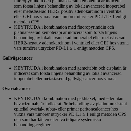
fluoropyrimidin och platinabaserad kemoterapi är indicerat
som första linjens behandling av lokalt avancerad inoperabel
eller metastaserad HER2-positiv adenokarcinom i ventrikel
eller GEJ hos vuxna vars tumörer uttrycker PD‑L1 ≥ 1 enligt
metoden CPS.
KEYTRUDA i kombination med fluoropyrimidin och
platinabaserad kemoterapi är indicerat som första linjens
behandling av lokalt avancerad inoperabel eller metastaserad
HER2-negativ adenokarcinom i ventrikel eller GEJ hos vuxna
vars tumörer uttrycker PD-L1 ≥ 1 enligt metoden CPS.
Gallvägscancer
KEYTRUDA i kombination med gemcitabin och cisplatin är
indicerat som första linjens behandling av lokalt avancerad
inoperabel eller metastaserad gallvägscancer hos vuxna.
Ovarialcancer
KEYTRUDA i kombination med paklitaxel, med eller utan
bevacizumab, är indicerat för behandling av platinumresistent
epitelial ovarial-, tubar- eller primär peritonealcancer hos
vuxna vars tumörer uttrycker PD-L1 ≥ 1 enligt metoden CPS
och som har fått en eller två tidigare systemiska
behandlingsregimer.