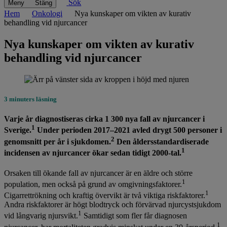
Sök
Meny
Stäng
Hem
Onkologi
Nya kunskaper om vikten av kurativ
behandling vid njurcancer
Nya kunskaper om vikten av kurativ
behandling vid njurcancer
3 minuters läsning
Varje år diagnostiseras cirka 1 300 nya fall av njurcancer i
1
Sverige.
Under perioden 2017–2021 avled drygt 500 personer i
2
genomsnitt per år i sjukdomen.
Den åldersstandardiserade
1
incidensen av njurcancer ökar sedan tidigt 2000-tal.
Orsaken till ökande fall av njurcancer är en äldre och större
1
population, men också på grund av omgivningsfaktorer.
1
Cigarrettrökning och kraftig övervikt är två viktiga riskfaktorer.
Andra riskfaktorer är högt blodtryck och förvärvad njurcystsjukdom
1
vid långvarig njursvikt.
Samtidigt som fler får diagnosen
1