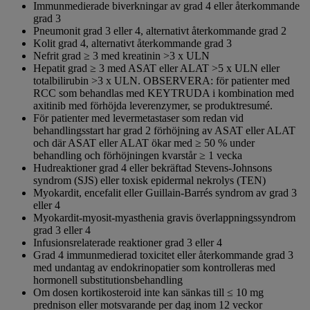
Immunmedierade biverkningar av grad 4 eller återkommande
grad 3
Pneumonit grad 3 eller 4, alternativt återkommande grad 2
Kolit grad 4, alternativt återkommande grad 3
Nefrit grad ≥ 3 med kreatinin >3 x ULN
Hepatit grad ≥ 3 med ASAT eller ALAT >5 x ULN eller
totalbilirubin >3 x ULN. OBSERVERA: för patienter med
RCC som behandlas med KEYTRUDA i kombination med
axitinib med förhöjda leverenzymer, se produktresumé.
För patienter med levermetastaser som redan vid
behandlingsstart har grad 2 förhöjning av ASAT eller ALAT
och där ASAT eller ALAT ökar med ≥ 50 % under
behandling och förhöjningen kvarstår ≥ 1 vecka
Hudreaktioner grad 4 eller bekräftad Stevens-Johnsons
syndrom (SJS) eller toxisk epidermal nekrolys (TEN)
Myokardit, encefalit eller Guillain-Barrés syndrom av grad 3
eller 4
Myokardit-myosit-myasthenia gravis överlappningssyndrom
grad 3 eller 4
Infusionsrelaterade reaktioner grad 3 eller 4
Grad 4 immunmedierad toxicitet eller återkommande grad 3
med undantag av endokrinopatier som kontrolleras med
hormonell substitutionsbehandling
Om dosen kortikosteroid inte kan sänkas till ≤ 10 mg
prednison eller motsvarande per dag inom 12 veckor