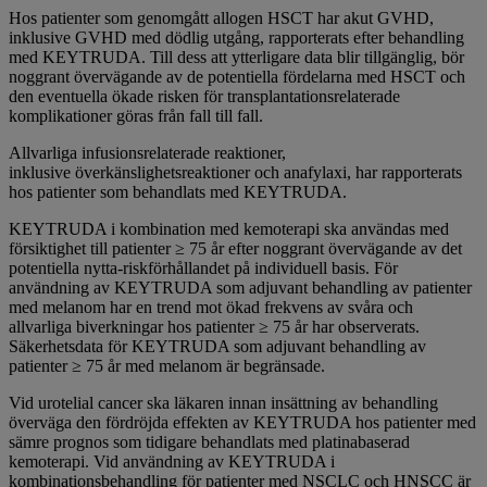
Hos patienter som genomgått allogen HSCT har akut GVHD,
inklusive GVHD med dödlig utgång, rapporterats efter behandling
med KEYTRUDA. Till dess att ytterligare data blir tillgänglig, bör
noggrant övervägande av de potentiella fördelarna med HSCT och
den eventuella ökade risken för transplantationsrelaterade
komplikationer göras från fall till fall.
Allvarliga infusionsrelaterade reaktioner,
inklusive överkänslighetsreaktioner och anafylaxi, har rapporterats
hos patienter som behandlats med KEYTRUDA.
KEYTRUDA i kombination med kemoterapi ska användas med
försiktighet till patienter ≥ 75 år efter noggrant övervägande av det
potentiella nytta-riskförhållandet på individuell basis. För
användning av KEYTRUDA som adjuvant behandling av patienter
med melanom har en trend mot ökad frekvens av svåra och
allvarliga biverkningar hos patienter ≥ 75 år har observerats.
Säkerhetsdata för KEYTRUDA som adjuvant behandling av
patienter ≥ 75 år med melanom är begränsade.
Vid urotelial cancer ska läkaren innan insättning av behandling
överväga den fördröjda effekten av KEYTRUDA hos patienter med
sämre prognos som tidigare behandlats med platinabaserad
kemoterapi. Vid användning av KEYTRUDA i
kombinationsbehandling för patienter med NSCLC och HNSCC är