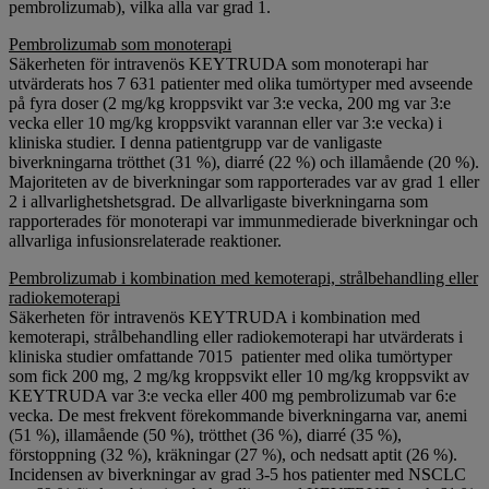
pembrolizumab), vilka alla var grad 1.
Pembrolizumab som monoterapi
Säkerheten för intravenös KEYTRUDA som monoterapi har
utvärderats hos 7 631 patienter med olika tumörtyper med avseende
på fyra doser (2 mg/kg kroppsvikt var 3:e vecka, 200 mg var 3:e
vecka eller 10 mg/kg kroppsvikt varannan eller var 3:e vecka) i
kliniska studier. I denna patientgrupp var de vanligaste
biverkningarna trötthet (31 %), diarré (22 %) och illamående (20 %).
Majoriteten av de biverkningar som rapporterades var av grad 1 eller
2 i allvarlighetshetsgrad. De allvarligaste biverkningarna som
rapporterades för monoterapi var immunmedierade biverkningar och
allvarliga infusionsrelaterade reaktioner.
Pembrolizumab i kombination med kemoterapi, strålbehandling eller
radiokemoterapi
Säkerheten för intravenös KEYTRUDA i kombination med
kemoterapi, strålbehandling eller radiokemoterapi har utvärderats i
kliniska studier omfattande 7015 patienter med olika tumörtyper
som fick 200 mg, 2 mg/kg kroppsvikt eller 10 mg/kg kroppsvikt av
KEYTRUDA var 3:e vecka eller 400 mg pembrolizumab var 6:e
vecka. De mest frekvent förekommande biverkningarna var, anemi
(51 %), illamående (50 %), trötthet (36 %), diarré (35 %),
förstoppning (32 %), kräkningar (27 %), och nedsatt aptit (26 %).
Incidensen av biverkningar av grad 3-5 hos patienter med NSCLC