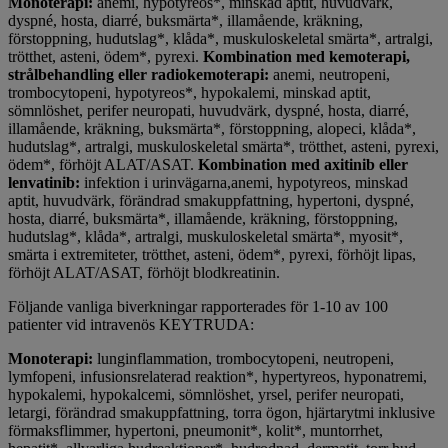
Monoterapi:
anemi, hypotyreos*, minskad aptit, huvudvärk,
dyspné, hosta, diarré, buksmärta*, illamående, kräkning,
förstoppning, hudutslag*, klåda*, muskuloskeletal smärta*, artralgi,
trötthet, asteni, ödem*, pyrexi.
Kombination med kemoterapi,
strålbehandling eller radiokemoterapi:
anemi, neutropeni,
trombocytopeni, hypotyreos*, hypokalemi, minskad aptit,
sömnlöshet, perifer neuropati, huvudvärk, dyspné, hosta, diarré,
illamående, kräkning, buksmärta*, förstoppning, alopeci, klåda*,
hudutslag*, artralgi, muskuloskeletal smärta*, trötthet, asteni, pyrexi,
ödem*, förhöjt ALAT/ASAT.
Kombination med axitinib eller
lenvatinib:
infektion i urinvägarna,anemi, hypotyreos, minskad
aptit, huvudvärk, förändrad smakuppfattning, hypertoni, dyspné,
hosta, diarré, buksmärta*, illamående, kräkning, förstoppning,
hudutslag*, klåda*, artralgi, muskuloskeletal smärta*, myosit*,
smärta i extremiteter, trötthet, asteni, ödem*, pyrexi, förhöjt lipas,
förhöjt ALAT/ASAT, förhöjt blodkreatinin.
Följande vanliga biverkningar rapporterades för 1-10 av 100
patienter vid intravenös KEYTRUDA:
Monoterapi:
lunginflammation, trombocytopeni, neutropeni,
lymfopeni, infusionsrelaterad reaktion*, hypertyreos, hyponatremi,
hypokalemi, hypokalcemi, sömnlöshet, yrsel, perifer neuropati,
letargi, förändrad smakuppfattning, torra ögon, hjärtarytmi inklusive
förmaksflimmer, hypertoni, pneumonit*, kolit*, muntorrhet,