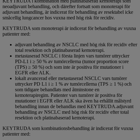
KEYTRUDA i kombination med platinabaserad kemoterapi som
neoadjuvant behandling, och därefter fortsatt som monoterapi för
adjuvant behandling, är indicerat för behandling av resektabel icke
småcellig lungcancer hos vuxna med hög risk för recidiv.
KEYTRUDA som monoterapi är indicerat för behandling av vuxna
patienter med:
adjuvant behandling av NSCLC med hög risk för recidiv efter
total resektion och platinabaserad kemoterapi.
metastaserad NSCLC i första linjen vars tumörer uttrycker
PD-L1 i ≥ 50 % av tumörcellerna (tumor proportion score
(TPS) ≥ 50 %) och som inte är positiva för mutationer i
EGFR eller ALK.
lokalt avancerad eller metastaserad NSCLC vars tumörer
uttrycker PD L1 i ≥ 1 % av tumörcellerna (TPS ≥ 1 %) och
som tidigare behandlats med åtminstone en
kemoterapiregim. Patienter vars tumörer är positiva för
mutationer i EGFR eller ALK ska även ha erhållit målstyrd
behandling innan de behandlas med KEYTRUDA.adjuvant
behandling av NSCLC med hög risk för recidiv efter total
resektion och platinabaserad kemoterapi.
KEYTRUDA som kombinationsbehandling är indicerat för vuxna
patienter med: