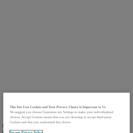
This Site Uses Cookies and Your Privacy Choice Is Important to Us
We suggest you choose Customize my Settings to make your individualized
choices. Accept Cookies means that you are choosing to accept third-party
Cookies and that you understand this choice.
Det är vanligt att njurcancerpatienter behandlade i tidigt stadium
4
känner oro för att sjukdomen ska komma tillbaka.
I en prospektiv
See our Privacy Policy