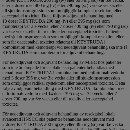
4 doser KEYTRUDA 200 mg (iv) eller 395 mg (sc) var 3:e vecka,
eller 2 doser med 400 mg (iv) eller 790 mg (sc) var 6:e vecka, eller
till sjukdomsprogression som omöjliggör komplett resektion, eller
oacceptabel toxicitet. Detta följs av adjuvant behandling med
13 doser KEYTRUDA 200 mg (iv) eller 395 mg (sc) som
monoterapi var 3:e vecka, eller 7 doser 400 mg (iv) eller 790 mg (sc)
var 6:e vecka, eller till recidiv eller oacceptabel toxicitet. Patienter
med sjukdomsprogression som omöjliggör komplett resektion eller
som får oacceptabel toxicitet relaterat till KEYTRUDA i
kombination med kemoterapi vid neoadjuvant behandling ska inte få
KEYTRUDA som monoterapi för adjuvant behandling.
För neoadjuvant och adjuvant behandling av MIBC hos patienter
som inte är lämpade för cisplatin ska patienter behandlas med
neoadjuvant KEYTRUDA i kombination med enfortumab vedotin
med 3 doser 395 mg var 3:e vecka eller till sjukdomsprogression
som omöjliggör radikal cystektomi eller oacceptabel toxicitet. Detta
följs av adjuvant behandling med KEYTRUDA i kombination med
enfortumab vedotin med 14 doser 395 mg var 3:e vecka eller 7
doser 790 mg var 6:e vecka eller till recidiv eller oacceptabel
toxicitet.
För neoadjuvant och adjuvant behandling av resektabel lokalt
avancerad HNSCC ska patienter behandlas neoadjuvant med
2 doser KEYTRUDA 200 mg (iv) eller 395 mg (sc) var 3:e vecka
som monoterapi eller 1 dos med 400 mg (iv) eller 790 mg (sc) eller