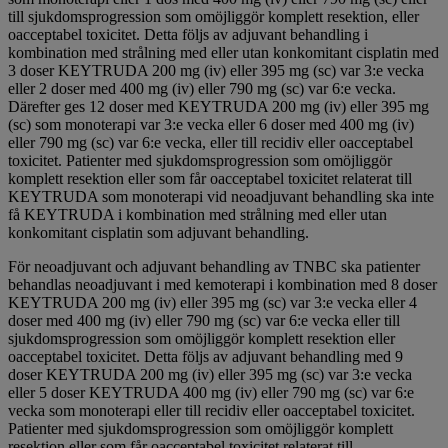
till sjukdomsprogression som omöjliggör komplett resektion, eller
oacceptabel toxicitet. Detta följs av adjuvant behandling i
kombination med strålning med eller utan konkomitant cisplatin med
3 doser KEYTRUDA 200 mg (iv) eller 395 mg (sc) var 3:e vecka
eller 2 doser med 400 mg (iv) eller 790 mg (sc) var 6:e vecka.
Därefter ges 12 doser med KEYTRUDA 200 mg (iv) eller 395 mg
(sc) som monoterapi var 3:e vecka eller 6 doser med 400 mg (iv)
eller 790 mg (sc) var 6:e vecka, eller till recidiv eller oacceptabel
toxicitet. Patienter med sjukdomsprogression som omöjliggör
komplett resektion eller som får oacceptabel toxicitet relaterat till
KEYTRUDA som monoterapi vid neoadjuvant behandling ska inte
få KEYTRUDA i kombination med strålning med eller utan
konkomitant cisplatin som adjuvant behandling.
För neoadjuvant och adjuvant behandling av TNBC ska patienter
behandlas neoadjuvant i med kemoterapi i kombination med 8 doser
KEYTRUDA 200 mg (iv) eller 395 mg (sc) var 3:e vecka eller 4
doser med 400 mg (iv) eller 790 mg (sc) var 6:e vecka eller till
sjukdomsprogression som omöjliggör komplett resektion eller
oacceptabel toxicitet. Detta följs av adjuvant behandling med 9
doser KEYTRUDA 200 mg (iv) eller 395 mg (sc) var 3:e vecka
eller 5 doser KEYTRUDA 400 mg (iv) eller 790 mg (sc) var 6:e
vecka som monoterapi eller till recidiv eller oacceptabel toxicitet.
Patienter med sjukdomsprogression som omöjliggör komplett
resektion eller som får oacceptabel toxicitet relaterat till