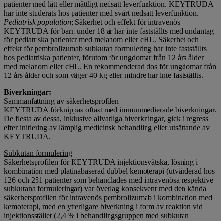
patienter med lätt eller måttligt nedsatt leverfunktion. KEYTRUDA
har inte studerats hos patienter med svårt nedsatt leverfunktion.
Pediatrisk population
; Säkerhet och effekt för intravenös
KEYTRUDA för barn under 18 år har inte fastställts med undantag
för pediatriska patienter med melanom eller cHL. Säkerhet och
effekt för pembrolizumab subkutan formulering har inte fastställts
hos pediatriska patienter, förutom för ungdomar från 12 års ålder
med melanom eller cHL. En rekommenderad dos för ungdomar från
12 års ålder och som väger 40 kg eller mindre har inte fastställts.
Biverkningar:
Sammanfattning av säkerhetsprofilen
KEYTRUDA förknippas oftast med immunmedierade biverkningar.
De flesta av dessa, inklusive allvarliga biverkningar, gick i regress
efter initiering av lämplig medicinsk behandling eller utsättande av
KEYTRUDA.
Subkutan formulering
Säkerhetsprofilen för KEYTRUDA injektionsvätska, lösning i
kombination med platinabaserad dubbel kemoterapi (utvärderad hos
126 och 251 patienter som behandlades med intravenösa respektive
subkutana formuleringar) var överlag konsekvent med den kända
säkerhetsprofilen för intravenös pembrolizumab i kombination med
kemoterapi, med en ytterligare biverkning i form av reaktion vid
injektionsstället (2,4 % i behandlingsgruppen med subkutan