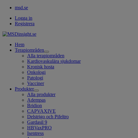
msd.se
Logga in
Registrera
Hem
Terapiområden
Open
Alla terapiområden
submenu
Kardiovaskulära sjukdomar
Kronisk hosta
Onkologi
Patologi
Vacciner
Produkter
Open
Alla produkter
submenu
Adempas
Bridion
CAPVAXIVE
Delstrigo och Pifeltro
Gardasil 9
HBVaxPRO
Isentress