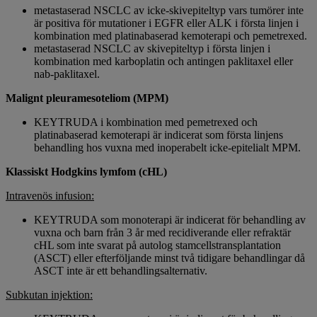
metastaserad NSCLC av icke-skivepiteltyp vars tumörer inte
är positiva för mutationer i EGFR eller ALK i första linjen i
kombination med platinabaserad kemoterapi och pemetrexed.
metastaserad NSCLC av skivepiteltyp i första linjen i
kombination med karboplatin och antingen paklitaxel eller
nab-paklitaxel.
Malignt pleuramesoteliom (MPM)
KEYTRUDA i kombination med pemetrexed och
platinabaserad kemoterapi är indicerat som första linjens
behandling hos vuxna med inoperabelt icke-epitelialt MPM.
Klassiskt Hodgkins lymfom (cHL)
Intravenös infusion:
KEYTRUDA som monoterapi är indicerat för behandling av
vuxna och barn från 3 år med recidiverande eller refraktär
cHL som inte svarat på autolog stamcellstransplantation
(ASCT) eller efterföljande minst två tidigare behandlingar då
ASCT inte är ett behandlingsalternativ.
Subkutan injektion: