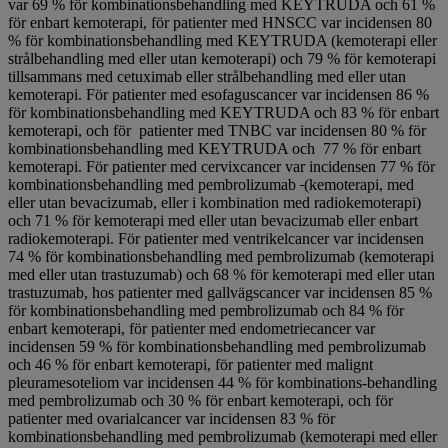
var 69 % för kombinationsbehandling med KEYTRUDA och 61 %
för enbart kemoterapi, för patienter med HNSCC var incidensen 80
% för kombinationsbehandling med KEYTRUDA (kemoterapi eller
strålbehandling med eller utan kemoterapi) och 79 % för kemoterapi
tillsammans med cetuximab eller strålbehandling med eller utan
kemoterapi. För patienter med esofaguscancer var incidensen 86 %
för kombinationsbehandling med KEYTRUDA och 83 % för enbart
kemoterapi, och för patienter med TNBC var incidensen 80 % för
kombinationsbehandling med KEYTRUDA och 77 % för enbart
kemoterapi. För patienter med cervixcancer var incidensen 77 % för
kombinationsbehandling med pembrolizumab
(kemoterapi, med
eller utan bevacizumab, eller i kombination med radiokemoterapi)
och 71 % för kemoterapi med eller utan bevacizumab eller enbart
radiokemoterapi. För patienter med ventrikelcancer var incidensen
74 % för kombinationsbehandling med pembrolizumab (kemoterapi
med eller utan trastuzumab) och 68 % för kemoterapi med eller utan
trastuzumab, hos patienter med gallvägscancer var incidensen 85 %
för kombinationsbehandling med pembrolizumab och 84 % för
enbart kemoterapi, för patienter med endometriecancer var
incidensen 59 % för kombinationsbehandling med pembrolizumab
och 46 % för enbart kemoterapi, för patienter med malignt
pleuramesoteliom var incidensen 44 % för kombinations-behandling
med pembrolizumab och 30 % för enbart kemoterapi, och för
patienter med ovarialcancer var incidensen 83 % för
kombinationsbehandling med pembrolizumab (kemoterapi med eller