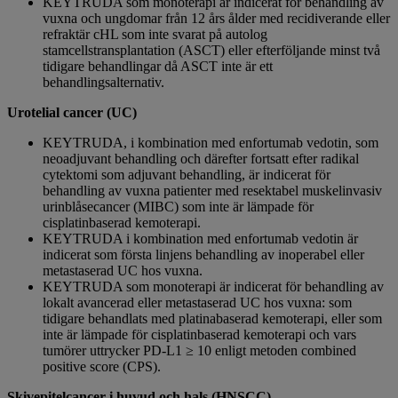
KEYTRUDA som monoterapi är indicerat för behandling av
vuxna och ungdomar från 12 års ålder med recidiverande eller
refraktär cHL som inte svarat på autolog
stamcellstransplantation (ASCT) eller efterföljande minst två
tidigare behandlingar då ASCT inte är ett
behandlingsalternativ.
Urotelial cancer (UC)
KEYTRUDA, i kombination med enfortumab vedotin, som
neoadjuvant behandling och därefter fortsatt efter radikal
cytektomi som adjuvant behandling, är indicerat för
behandling av vuxna patienter med resektabel muskelinvasiv
urinblåsecancer (MIBC) som inte är lämpade för
cisplatinbaserad kemoterapi.
KEYTRUDA i kombination med enfortumab vedotin är
indicerat som första linjens behandling av inoperabel eller
metastaserad UC hos vuxna.
KEYTRUDA som monoterapi är indicerat för behandling av
lokalt avancerad eller metastaserad UC hos vuxna: som
tidigare behandlats med platinabaserad kemoterapi, eller som
inte är lämpade för cisplatinbaserad kemoterapi och vars
tumörer uttrycker PD-L1 ≥ 10 enligt metoden combined
positive score (CPS).
Skivepitelcancer i huvud och hals (HNSCC)