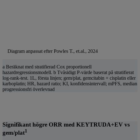
Diagram anpassat efter Powles T., et.al., 2024
a Beräknat med stratifierad Cox proportionell
hazardregressionsmodell. b Tvåsidigt P-värde baserat på stratifierat
log-rank-test. 1L, första linjen; gem/plat, gemcitabin + cisplatin eller
karboplatin; HR, hazard ratio; KI, konfidensintervall; mPFS, median
progressionsfri överlevnad
Signifikant högre ORR med KEYTRUDA+EV vs
1
gem/plat