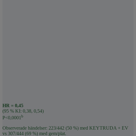
HR = 0,45
(95 % KI: 0,38, 0,54)
b
P<0,0001
Observerade händelser: 223/442 (50 %) med KEYTRUDA + EV
vs 307/444 (69 %) med gem/plat.