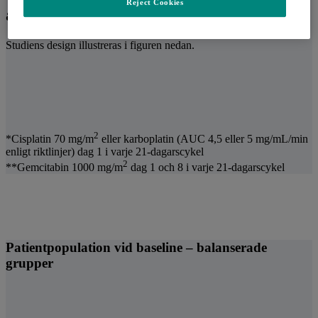
Reject Cookies
1,2
aktivt kontrollerad studie
Studiens design illustreras i figuren nedan.
2
*Cisplatin 70 mg/m
eller karboplatin (AUC 4,5 eller 5 mg/mL/min
enligt riktlinjer) dag 1 i varje 21-dagarscykel
2
**Gemcitabin 1000 mg/m
dag 1 och 8 i varje 21-dagarscykel
Patientpopulation vid baseline – balanserade
grupper