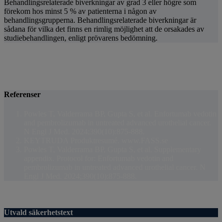
Behandlingsrelaterade biverkningar av grad 3 eller högre som
förekom hos minst 5 % av patienterna i någon av
behandlingsgrupperna. Behandlingsrelaterade biverkningar är
sådana för vilka det finns en rimlig möjlighet att de orsakades av
studiebehandlingen, enligt prövarens bedömning.
Referenser
Powles T, Valderrama BP, Gupta S, et al. Enfortumab vedotin
and pembrolizumab in untreated advanced urothelial cancer.
N Engl J Med. 2024;390(10):875-888.
KEYTRUDA Produktresumé. www.FASS.se
Powles T, Valderrama BP, Gupta S, et al. Supplementary
appendix. Protocol for: Enfortumab vedotin and
pembrolizumab in untreated advanced urothelial cancer. N
Engl J Med. 2024;390(10):875-888.
Utvald säkerhetstext