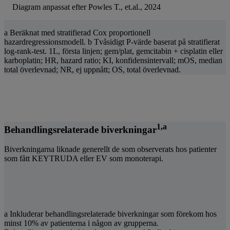
Diagram anpassat efter Powles T., et.al., 2024
a Beräknat med stratifierad Cox proportionell
hazardregressionsmodell. b Tvåsidigt P-värde baserat på stratifierat
log-rank-test. 1L, första linjen; gem/plat, gemcitabin + cisplatin eller
karboplatin; HR, hazard ratio; KI, konfidensintervall; mOS, median
total överlevnad; NR, ej uppnått; OS, total överlevnad.
1,a
Behandlingsrelaterade biverkningar
Biverkningarna liknade generellt de som observerats hos patienter
som fått KEYTRUDA eller EV som monoterapi.
a Inkluderar behandlingsrelaterade biverkningar som förekom hos
minst 10% av patienterna i någon av grupperna.