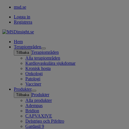
msd.se
Logga in
Registrera
Hem
Terapiområden
Open
Terapiområden
Tillbaka
submenu
Alla terapiområden
Kardiovaskulära sjukdomar
Kronisk hosta
Onkologi
Patologi
Vacciner
Produkter
Open
Produkter
Tillbaka
submenu
Alla produkter
Adempas
Bridion
CAPVAXIVE
Delstrigo och Pifeltro
Gardasil 9