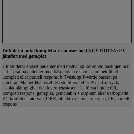
Dubblerat antal kompletta responser med KEYTRUDA+EV
jämfört med gem/plat
a Inkluderar endast patienter med mätbar sjukdom vid baslinjen och
är baserat på patienter med bästa totala respons som bekräftad
komplett eller partiell respons. b Tvåsidigt P-värde baserat på
Cochran-Mantel-Haenszel-test stratifierat efter PD-L1-uttryck,
cisplatinlämplighet och levermetastaser. 1L, första linjen; CR,
komplett respons; gem/plat, gemcitabin + cisplatin eller karboplatin;
KI, konfidensintervall; ORR, objektiv responsfrekvens; PR, partiell
respons