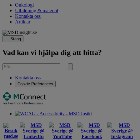
Related
Onkologi
Utbildning & material
pages
Kontakta oss
Artiklar
Stäng
Vad kan vi hjälpa dig att hitta?
Sök
efter
Sök
Kontakta oss
Cookie Preferences