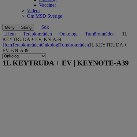
Vacciner
Videor
Om MSD Sverige
Sök
Meny
Stäng
...
Hem
Terapiområden
Onkologi
Tumörområden
1L
KEYTRUDA + EV, KN-A39
Hem
Terapiområden
Onkologi
Tumörområden
1L KEYTRUDA +
EV, KN-A39
Navigate
to
1L
1L KEYTRUDA + EV
|
KEYNOTE-A39
Related
KEYTRUDA
pages
+
EV,
KN-
A39