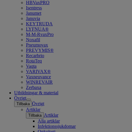
HBVaxPRO
Isentress
Janumet
Januvia
KEYTRUDA
LYFNUA®
M-M-RvaxPro
Noxafil
Pneumovax
PREVYMIS®
Recarbrio
RotaTeq
Vaqta
VARIVAX®
Vaxneuvance
WINREVAIR
Zerbaxa
Utbildningar & material
Övrigt
Open
Övrigt
Tillbaka
submenu
Artiklar
Artiklar
Tillbaka
Alla artiklar
Infektionssjukdomar
Onkologi