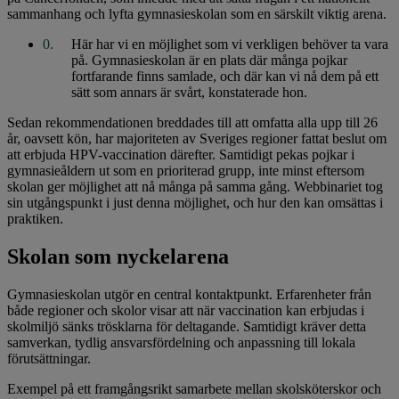
sammanhang och lyfta gymnasieskolan som en särskilt viktig arena.
Här har vi en möjlighet som vi verkligen behöver ta vara
på. Gymnasieskolan är en plats där många pojkar
fortfarande finns samlade, och där kan vi nå dem på ett
sätt som annars är svårt, konstaterade hon.
Sedan rekommendationen breddades till att omfatta alla upp till 26
år, oavsett kön, har majoriteten av Sveriges regioner fattat beslut om
att erbjuda HPV-vaccination därefter. Samtidigt pekas pojkar i
gymnasieåldern ut som en prioriterad grupp, inte minst eftersom
skolan ger möjlighet att nå många på samma gång. Webbinariet tog
sin utgångspunkt i just denna möjlighet, och hur den kan omsättas i
praktiken.
Skolan som nyckelarena
Gymnasieskolan utgör en central kontaktpunkt. Erfarenheter från
både regioner och skolor visar att när vaccination kan erbjudas i
skolmiljö sänks trösklarna för deltagande. Samtidigt kräver detta
samverkan, tydlig ansvarsfördelning och anpassning till lokala
förutsättningar.
Exempel på ett framgångsrikt samarbete mellan skolsköterskor och