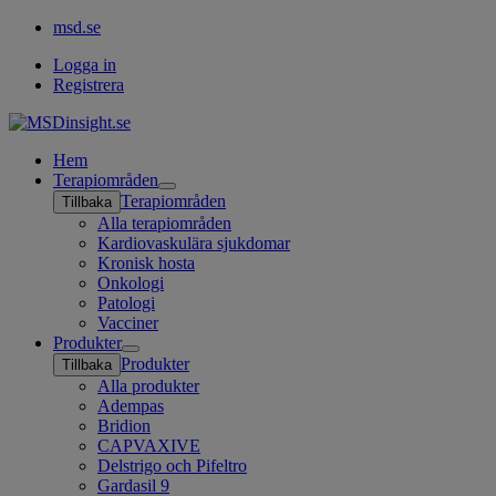
msd.se
Logga in
Registrera
Hem
Terapiområden
Open
Terapiområden
Tillbaka
submenu
Alla terapiområden
Kardiovaskulära sjukdomar
Kronisk hosta
Onkologi
Patologi
Vacciner
Produkter
Open
Produkter
Tillbaka
submenu
Alla produkter
Adempas
Bridion
CAPVAXIVE
Delstrigo och Pifeltro
Gardasil 9