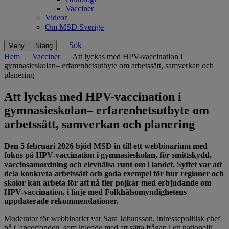
Vacciner
Videor
Om MSD Sverige
Sök
Meny
Stäng
Hem
Vacciner
Att lyckas med HPV-vaccination i
gymnasieskolan– erfarenhetsutbyte om arbetssätt, samverkan och
planering
Att lyckas med HPV-vaccination i
gymnasieskolan– erfarenhetsutbyte om
arbetssätt, samverkan och planering
Den 5 februari 2026 bjöd MSD in till ett webbinarium med
fokus på HPV-vaccination i gymnasie­skolan, för smittskydd,
vaccinsamordning och elevhälsa runt om i landet. Syftet var att
dela konkreta arbetssätt och goda exempel för hur regioner och
skolor kan arbeta för att nå fler pojkar med erbjudande om
HPV-vaccination, i linje med Folkhälsomyndighetens
uppdaterade rekommendationer.
Moderator för webbinariet var Sara Johansson, intressepolitisk chef
på Cancerfonden, som inledde med att sätta frågan i ett nationellt