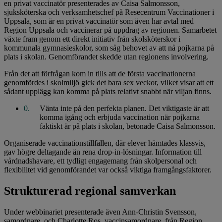
en privat vaccinatör presenterades av Caisa Salmonsson,
sjuksköterska och verksamhetschef på Resecentrum Vaccinationer i
Uppsala, som är en privat vaccinatör som även har avtal med
Region Uppsala och vaccinerar på uppdrag av regionen. Samarbetet
växte fram genom ett direkt initiativ från skolsköterskor i
kommunala gymnasieskolor, som såg behovet av att nå pojkarna på
plats i skolan. Genomförandet skedde utan regionens involvering.
Från det att förfrågan kom in tills att de första vaccinationerna
genomfördes i skolmiljö gick det bara sex veckor, vilket visar att ett
sådant upplägg kan komma på plats relativt snabbt när viljan finns.
Vänta inte på den perfekta planen. Det viktigaste är att
komma igång och erbjuda vaccination när pojkarna
faktiskt är på plats i skolan, betonade Caisa Salmonsson.
Organiserade vaccinations­tillfällen, där elever hämtades klassvis,
gav högre deltagande än rena drop-in-lösningar. Information till
vårdnadshavare, ett tydligt engagemang från skolpersonal och
flexibilitet vid genomförandet var också viktiga framgångsfaktorer.
Strukturerad regional samverkan
Under webbinariet presenterade även Ann-Christin Svensson,
samordnare, och Charlotte Ros, vaccinsamordnare, från Region