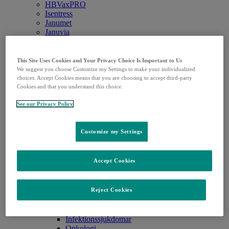
HBVaxPRO
Isentress
Janumet
Januvia
KEYTRUDA
LYFNUA®
M-M-RvaxPro
This Site Uses Cookies and Your Privacy Choice Is Important to Us
Noxafil
We suggest you choose Customize my Settings to make your individualized
Pneumovax
choices. Accept Cookies means that you are choosing to accept third-party
PREVYMIS®
Cookies and that you understand this choice.
Recarbrio
See our Privacy Policy
RotaTeq
Vaqta
VARIVAX®
Customize my Settings
Vaxneuvance
WINREVAIR
Zerbaxa
Utbildningar & material
Accept Cookies
Övrigt
Open
Övrigt
Tillbaka
submenu
Artiklar
Reject Cookies
Artiklar
Tillbaka
Alla artiklar
Infektionssjukdomar
Onkologi