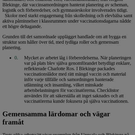
Blekinge, där vaccinsamordningen hanterat planering av scheman,
logistik och förberedelser, och gymnasieskolor involverades tidigt.
Skolor med starkt engagemang från skolledning och elevhälsa samt
aktiva påminnelser i klassrummen under vaccinationsdagarna nådde
ett högre deltagande.
Grunden till det samordnade upplägget handlade om att bygga en
struktur som håller över tid, med tydliga roller och gemensam
planering.
Mycket av arbetet låg i förberedelserna. När planeringen
var på plats blev själva genomförandet betydligt enklare,
reflekterade Charlotte Ros. I Blekinge packades
vaccinationslådor med rätt mängd vaccin och material
inför varje tillfälle och samordningen hanterade
utlämning och insamling, vilket minskade
arbetsbelastningen för vaccinatörerna. Checklistor
användes för att säkerställa att inget saknades och att
vaccinatörerna kunde fokusera på själva vaccinationen.
Gemensamma lärdomar och vägar
framåt
Trots olika arbetssätt visar exemplen från Uppsala och Blekinge på